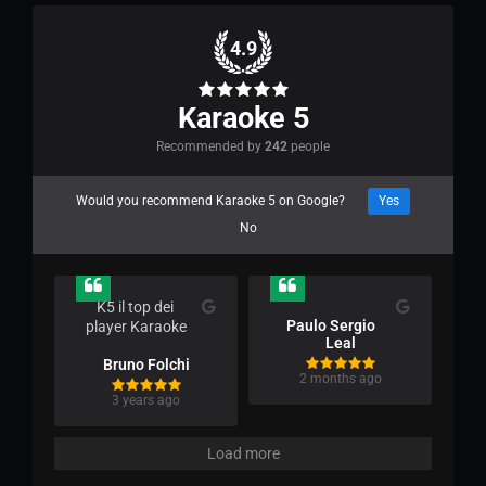
4.9
Karaoke 5
Recommended by
242
people
Would you recommend Karaoke 5 on Google?
Yes
No
K5 il top dei 
Paulo Sergio
player Karaoke
Leal
Bruno Folchi
2 months ago
3 years ago
Load more