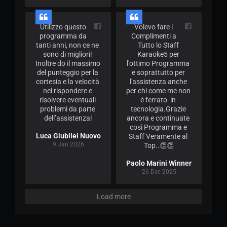
Utilizzo questo 
Volevo fare i 
programma da 
Complimenti a 
tanti anni, non ce ne 
Tutto lo Staff 
sono di migliori! 
Karaoke5 per 
Inoltre do il massimo 
l'ottimo Programma 
del punteggio per la 
e soprattutto per 
cortesia e la velocità 
l'assistenza anche 
nel rispondere e 
per chi come me non 
risolvere eventuali 
è ferrato  in 
problemi da parte 
tecnologia.Grazie 
dell’assistenza!
ancora e continuate 
così Programma e 
Luca Giubilei Nuovo
Staff Veramente al 
9 Jan 2026
Top..👏👏
Paolo Marini Winner
26 Dec 2025
Load more