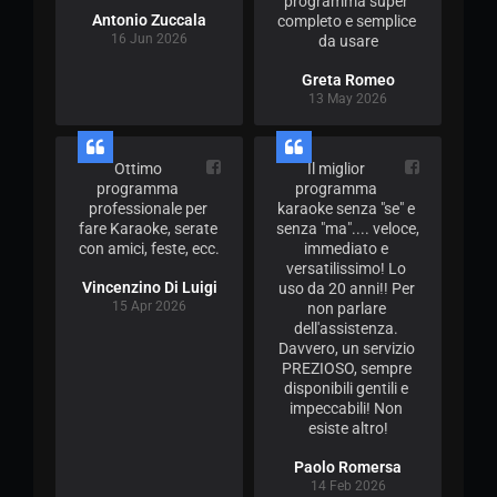
programma super 
Antonio Zuccala
completo e semplice 
16 Jun 2026
da usare
Greta Romeo
13 May 2026
Ottimo 
Il miglior 
programma 
programma 
professionale per 
karaoke senza "se" e 
fare Karaoke, serate 
senza "ma".... veloce, 
con amici, feste, ecc.
immediato e 
versatilissimo! Lo 
Vincenzino Di Luigi
uso da 20 anni!! Per 
15 Apr 2026
non parlare 
dell'assistenza. 
Davvero, un servizio 
PREZIOSO, sempre 
disponibili gentili e 
impeccabili! Non 
esiste altro!
Paolo Romersa
14 Feb 2026